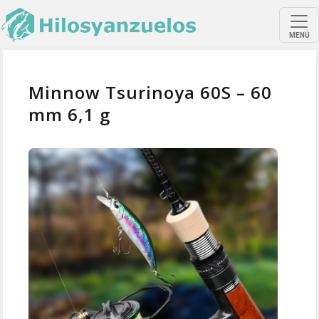
MENÚ
Minnow Tsurinoya 60S – 60
mm 6,1 g