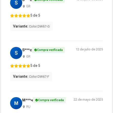
S
GR
5 de 5
Variante:
Color:DW67-G
12 de julio de 2025
S***c
Compra verificada
S
GR
5 de 5
Variante:
Color:DW67-F
22 de mayo de 2025
М***ч
Compra verificada
М
RU