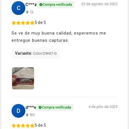
23 de agosto de 2025
C***z
Compra verificada
C
CL
5 de 5
Se ve de muy buena calidad, esperemos me
entregue buenas capturas.
Variante:
Color:DW67-G
4 de julio de 2025
d***v
Compra verificada
D
BG
5 de 5