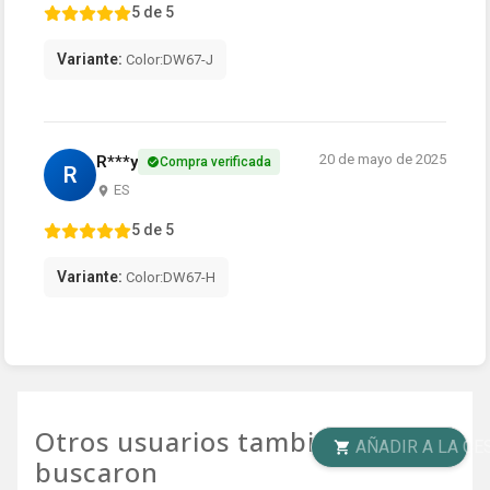
5 de 5
Variante:
Color:DW67-J
20 de mayo de 2025
R***y
Compra verificada
R
ES
5 de 5
Variante:
Color:DW67-H
Otros usuarios también
AÑADIR A LA CESTA
buscaron