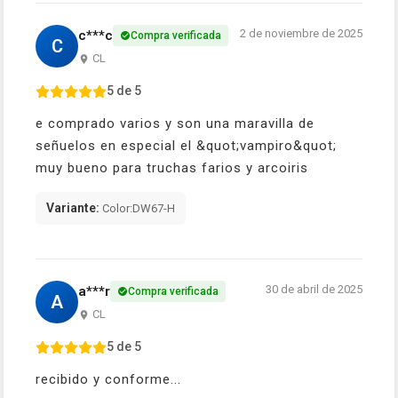
2 de noviembre de 2025
c***c
Compra verificada
C
CL
5 de 5
e comprado varios y son una maravilla de
señuelos en especial el &quot;vampiro&quot;
muy bueno para truchas farios y arcoiris
Variante:
Color:DW67-H
30 de abril de 2025
a***r
Compra verificada
A
CL
5 de 5
recibido y conforme...