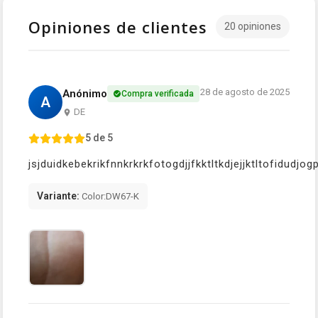
Opiniones de clientes
20 opiniones
28 de agosto de 2025
Anónimo
Compra verificada
A
DE
5 de 5
jsjduidkebekrikfnnkrkrkfotogdjjfkktltkdjejjktltofidudjog
Variante:
Color:DW67-K