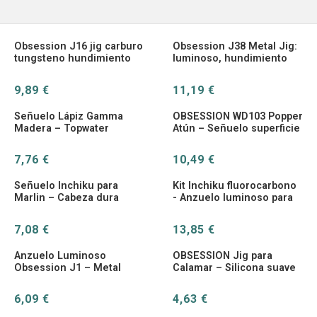
Obsession J16 jig carburo
Obsession J38 Metal Jig:
tungsteno hundimiento
luminoso, hundimiento
rápido
rápido – Pesca vertical
9,89 €
11,19 €
Señuelo Lápiz Gamma
OBSESSION WD103 Popper
Madera – Topwater
Atún – Señuelo superficie
Arrastre Superficie Barco
madera
7,76 €
10,49 €
Señuelo Inchiku para
Kit Inchiku fluorocarbono
Marlin – Cabeza dura
- Anzuelo luminoso para
hundimiento lento agua
lubina
salada
7,08 €
13,85 €
Anzuelo Luminoso
OBSESSION Jig para
Obsession J1 – Metal
Calamar – Silicona suave
para jigging en mar
luminosa UV
6,09 €
4,63 €