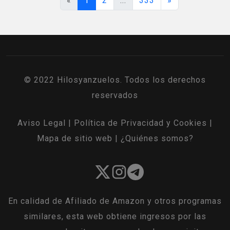
«
1
2
...
333
»
© 2022 Hilosyanzuelos. Todos los derechos
reservados
Aviso Legal
|
Política de Privacidad y Cookies
|
Mapa de sitio web
|
¿Quiénes somos?
En calidad de Afiliado de Amazon y otros programas
similares, esta web obtiene ingresos por las