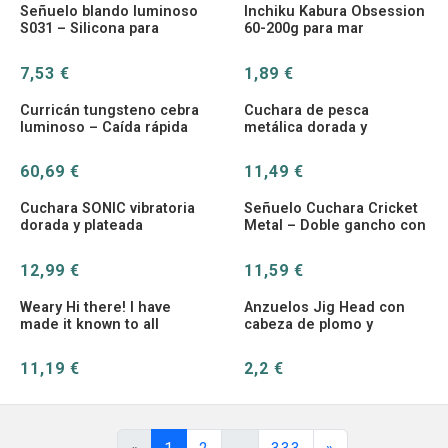
Señuelo blando luminoso
Inchiku Kabura Obsession
S031 – Silicona para
60-200g para mar
lubina
7,53 €
1,89 €
Curricán tungsteno cebra
Cuchara de pesca
luminoso – Caída rápida
metálica dorada y
pesca profunda
plateada
60,69 €
11,49 €
Cuchara SONIC vibratoria
Señuelo Cuchara Cricket
dorada y plateada
Metal – Doble gancho con
plumas 2.5-20g
12,99 €
11,59 €
Weary Hi there! I have
Anzuelos Jig Head con
made it known to all
cabeza de plomo y
customers that
vástago largo para vinilo
11,19 €
2,2 €