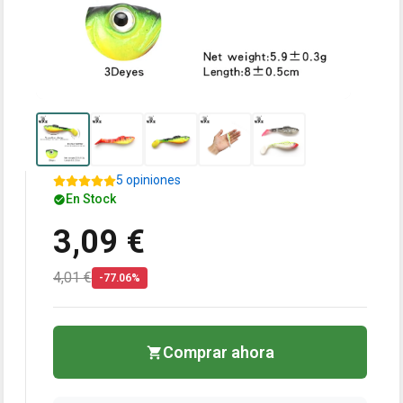
5 opiniones
En Stock
3,09 €
4,01 €
-77.06%
Comprar ahora