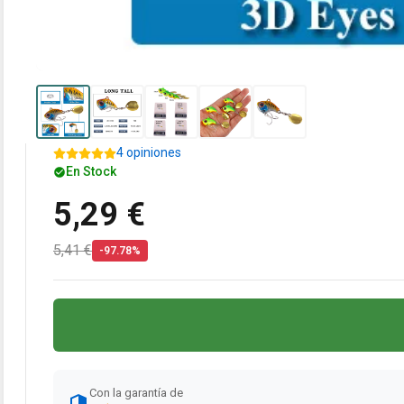
4 opiniones
En Stock
5,29 €
5,41 €
-97.78%
Con la garantía de