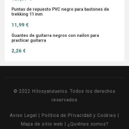
Puntas de repuesto PVC negro para bastones de
trekking 11 mm
11,99 €
Guantes de guitarra negros con nailon para
practicar guitarra
2,26 €
© 2022 Hilosyanzuelos. Todos los derechos
reservados
Aviso Legal
|
Política de Privacidad y Cookies
|
Mapa de sitio web
|
¿Quiénes somos?