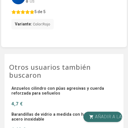
US
5 de 5
Variante:
Color:Rojo
Otros usuarios también
buscaron
Anzuelos cilindro con púas agresivas y cuerda
reforzada para señuelos
4,7 €
Barandillas de vidrio a medida con herrajes CNC y
AÑADIR A LA CESTA
acero inoxidable