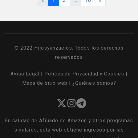
«
1
2
...
18
»
© 2022 Hilosyanzuelos. Todos los derechos
reservados
Aviso Legal
|
Política de Privacidad y Cookies
|
Mapa de sitio web
|
¿Quiénes somos?
En calidad de Afiliado de Amazon y otros programas
similares, esta web obtiene ingresos por las