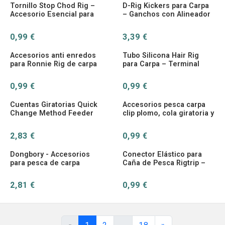
Tornillo Stop Chod Rig –
D-Rig Kickers para Carpa
Accesorio Esencial para
– Ganchos con Alineador
Carpa
Anti Enredos
0,99 €
3,39 €
Accesorios anti enredos
Tubo Silicona Hair Rig
para Ronnie Rig de carpa
para Carpa – Terminal
– Mangas y alineador
Helicopter
0,99 €
0,99 €
Cuentas Giratorias Quick
Accesorios pesca carpa
Change Method Feeder
clip plomo, cola giratoria y
para Carpfishing
mangas antienredos
2,83 €
0,99 €
Dongbory - Accesorios
Conector Elástico para
para pesca de carpa
Caña de Pesca Rigtrip –
Flexible y Resistente
2,81 €
0,99 €