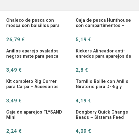
Chaleco de pesca con
Caja de pesca Hunthouse
mosca con bolsillos para
con compartimentos –
botas y accesorios
Doble cara
26,79 €
5,19 €
Anillos aparejo ovalados
Kickers Alineador anti-
negros mate para pesca
enredos para aparejos de
de carpa fuerte
carpa
3,49 €
2,8 €
Kit completo Rig Correr
Tornillo Boilie con Anillo
para Carpa – Accesorios
Giratorio para D-Rig y
montaje terminal
Chod
3,49 €
4,19 €
Caja de aparejos FLYSAND
Dongbory Quick Change
Mini
Beads – Sistema Feed
Carpa
2,24 €
4,09 €