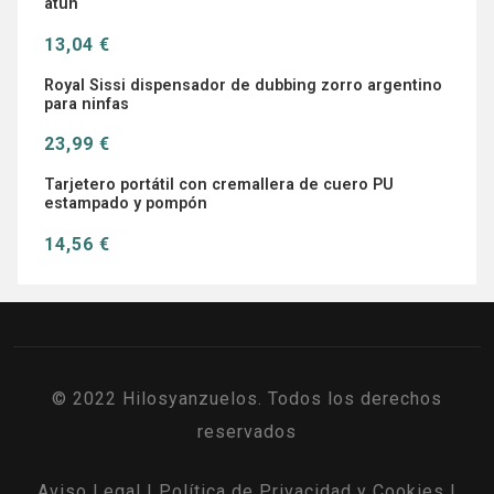
atún
13,04 €
Royal Sissi dispensador de dubbing zorro argentino
para ninfas
23,99 €
Tarjetero portátil con cremallera de cuero PU
estampado y pompón
14,56 €
© 2022 Hilosyanzuelos. Todos los derechos
reservados
Aviso Legal
|
Política de Privacidad y Cookies
|