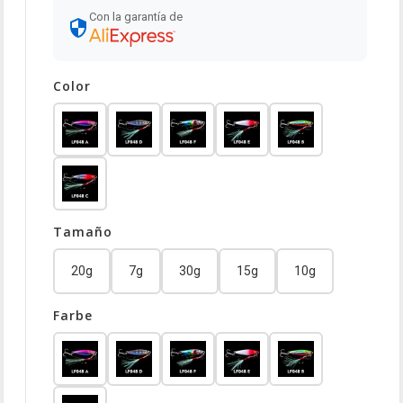
Con la garantía de
Color
Tamaño
20g
7g
30g
15g
10g
Farbe