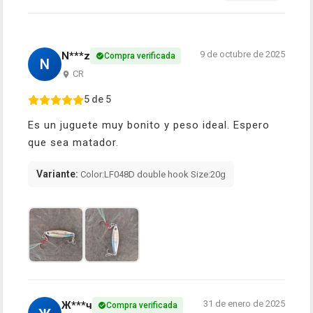
9 de octubre de 2025
N***z
Compra verificada
N
CR
5 de 5
Es un juguete muy bonito y peso ideal. Espero
que sea matador.
Variante:
Color:LF048D double hook Size:20g
31 de enero de 2025
Ж***ч
Compra verificada