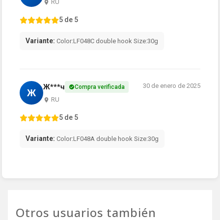
RU
5 de 5
Variante:
Color:LF048C double hook Size:30g
30 de enero de 2025
Ж***ч
Compra verificada
Ж
RU
5 de 5
Variante:
Color:LF048A double hook Size:30g
Otros usuarios también