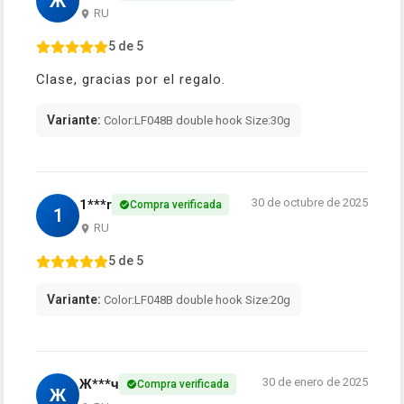
Ж
RU
5 de 5
Clase, gracias por el regalo.
Variante:
Color:LF048B double hook Size:30g
30 de octubre de 2025
1***r
Compra verificada
1
RU
5 de 5
Variante:
Color:LF048B double hook Size:20g
30 de enero de 2025
Ж***ч
Compra verificada
Ж