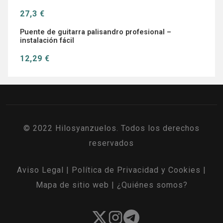
27,3 €
Puente de guitarra palisandro profesional –
instalación fácil
12,29 €
© 2022 Hilosyanzuelos. Todos los derechos
reservados
Aviso Legal
|
Política de Privacidad y Cookies
|
Mapa de sitio web
|
¿Quiénes somos?