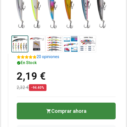
20 opiniones
En Stock
2,19 €
2,32 €
-94.40%
Comprar ahora