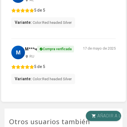
5 de 5
Variante:
Color:Red headed Silver
17 de mayo de 2025
М***ч
Compra verificada
М
RU
5 de 5
Variante:
Color:Red headed Silver
AÑADIR A LA CESTA
Otros usuarios también