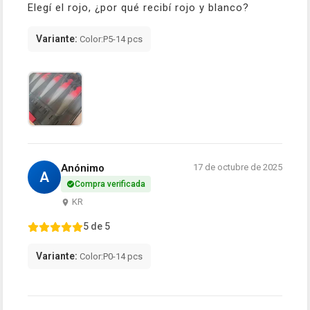
Elegí el rojo, ¿por qué recibí rojo y blanco?
Variante:
Color:P5-14 pcs
Anónimo
17 de octubre de 2025
A
Compra verificada
KR
5 de 5
Variante:
Color:P0-14 pcs