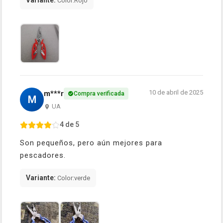
Variante:
Color:Rojo
10 de abril de 2025
m***r
Compra verificada
M
UA
4 de 5
Son pequeños, pero aún mejores para
pescadores.
Variante:
Color:verde