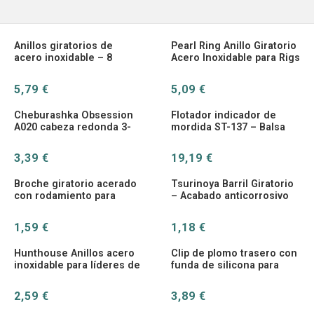
Anillos giratorios de
Pearl Ring Anillo Giratorio
acero inoxidable – 8
Acero Inoxidable para Rigs
modelos para agua salada
de Pesca
5,79 €
5,09 €
Cheburashka Obsession
Flotador indicador de
A020 cabeza redonda 3-
mordida ST-137 – Balsa
21g – Peso de plomo para
para pesca oceánica
vinilo
3,39 €
19,19 €
Broche giratorio acerado
Tsurinoya Barril Giratorio
con rodamiento para
– Acabado anticorrosivo
anzuelo y señuelo
de alta gama
1,59 €
1,18 €
Hunthouse Anillos acero
Clip de plomo trasero con
inoxidable para líderes de
funda de silicona para
pesca
carpa
2,59 €
3,89 €