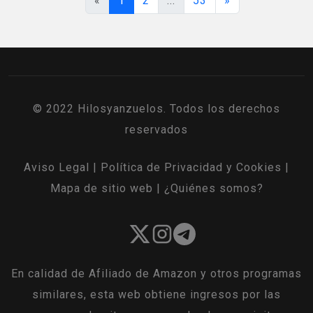
«
1
2
...
53
»
© 2022 Hilosyanzuelos. Todos los derechos
reservados
Aviso Legal
|
Política de Privacidad y Cookies
|
Mapa de sitio web
|
¿Quiénes somos?
En calidad de Afiliado de Amazon y otros programas
similares, esta web obtiene ingresos por las