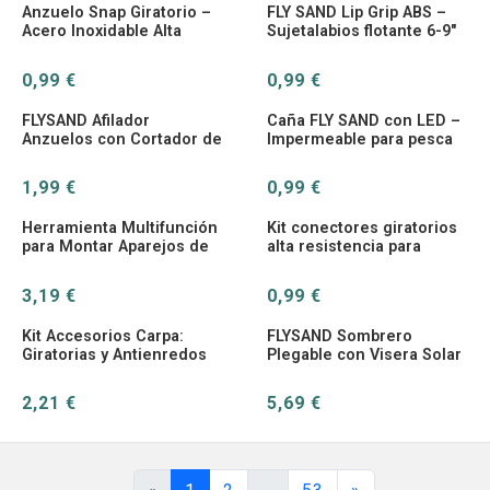
Anzuelo Snap Giratorio –
FLY SAND Lip Grip ABS –
Acero Inoxidable Alta
Sujetalabios flotante 6-9″
Resistencia
0,99 €
0,99 €
FLYSAND Afilador
Caña FLY SAND con LED –
Anzuelos con Cortador de
Impermeable para pesca
Línea y Pinza Plegable
nocturna
1,99 €
0,99 €
Herramienta Multifunción
Kit conectores giratorios
para Montar Aparejos de
alta resistencia para
Carpa – Agujas y Nudos
aparejos de carpa
3,19 €
0,99 €
Kit Accesorios Carpa:
FLYSAND Sombrero
Giratorias y Antienredos
Plegable con Visera Solar
para Montaje de Plomos
Antimosquitos para Pesca
2,21 €
5,69 €