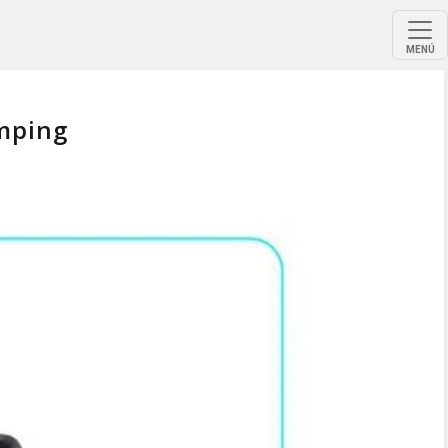
MENÚ
amping