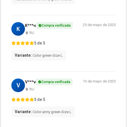
25 de mayo de 2025
К***ч
Compra verificada
К
RU
5 de 5
Variante:
Color:green-Size L
13 de mayo de 2025
V***v
Compra verificada
V
RU
5 de 5
Variante:
Color:army green-Size L