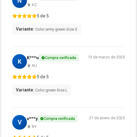
N
KZ
5 de 5
Variante:
Color:army green-Size S
13 de marzo de 2025
К***ч
Compra verificada
К
RU
5 de 5
Variante:
Color:green-Size L
27 de enero de 2025
v***y
Compra verificada
V
BY