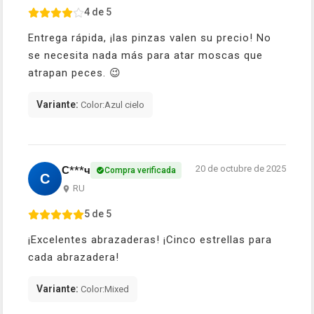
4 de 5
Entrega rápida, ¡las pinzas valen su precio! No
se necesita nada más para atar moscas que
atrapan peces. 😉
Variante:
Color:Azul cielo
20 de octubre de 2025
С***ч
Compra verificada
С
RU
5 de 5
¡Excelentes abrazaderas! ¡Cinco estrellas para
cada abrazadera!
Variante:
Color:Mixed