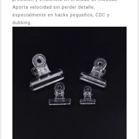
Aporta velocidad sin perder detalle,
especialmente en hacks pequeños, CDC y
dubbing.