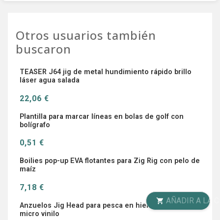
Otros usuarios también
buscaron
TEASER J64 jig de metal hundimiento rápido brillo
láser agua salada
22,06 €
Plantilla para marcar líneas en bolas de golf con
bolígrafo
0,51 €
Boilies pop-up EVA flotantes para Zig Rig con pelo de
maíz
7,18 €
AÑADIR A LA CESTA
Anzuelos Jig Head para pesca en hielo – vástago
micro vinilo