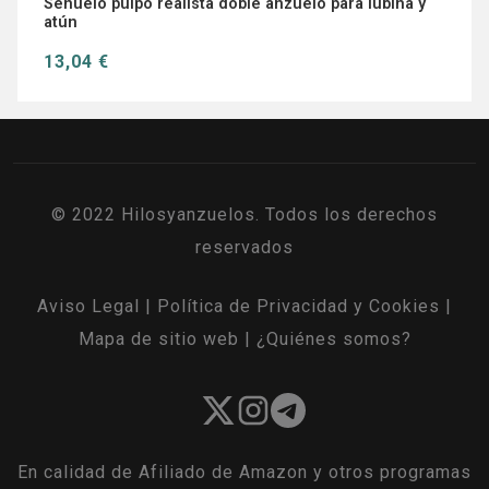
Señuelo pulpo realista doble anzuelo para lubina y
atún
13,04 €
© 2022 Hilosyanzuelos. Todos los derechos
reservados
Aviso Legal
|
Política de Privacidad y Cookies
|
Mapa de sitio web
|
¿Quiénes somos?
En calidad de Afiliado de Amazon y otros programas