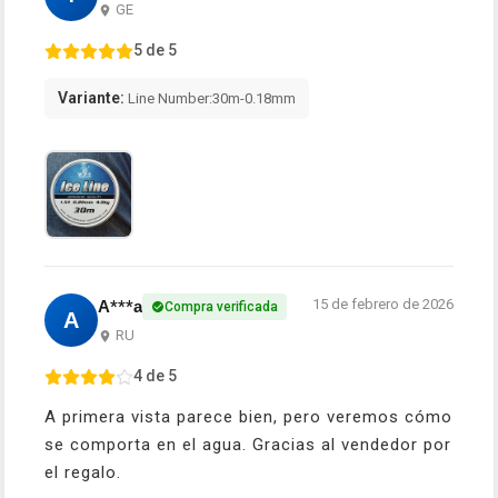
GE
5 de 5
Variante:
Line Number:30m-0.18mm
15 de febrero de 2026
А***а
Compra verificada
А
RU
4 de 5
A primera vista parece bien, pero veremos cómo
se comporta en el agua. Gracias al vendedor por
el regalo.