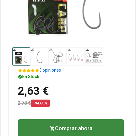
3 opiniones
En Stock
2,63 €
2,78 €
-94.60%
Comprar ahora