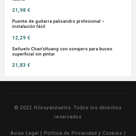
21,98 €
Puente de guitarra palisandro profesional –
instalación fácil
12,29 €
Señuelo Chan’sHuang con sonajero para buceo
superficial sin pintar
21,83 €
© 2022 Hilosyanzuelos. Todos los derechos
reservados
Aviso Legal
|
Política de Privacidad y Cookies
|