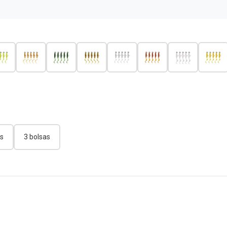
as
3 bolsas