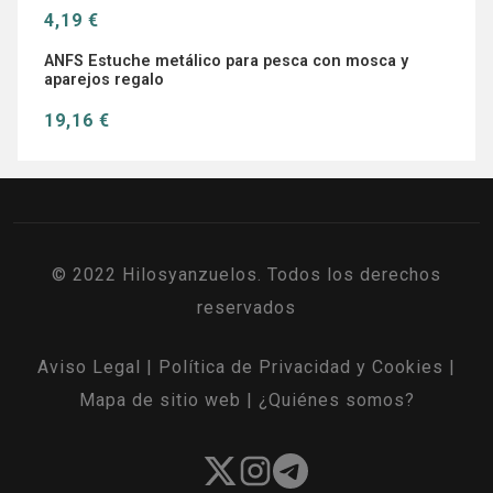
4,19 €
ANFS Estuche metálico para pesca con mosca y
aparejos regalo
19,16 €
© 2022 Hilosyanzuelos. Todos los derechos
reservados
Aviso Legal
|
Política de Privacidad y Cookies
|
Mapa de sitio web
|
¿Quiénes somos?