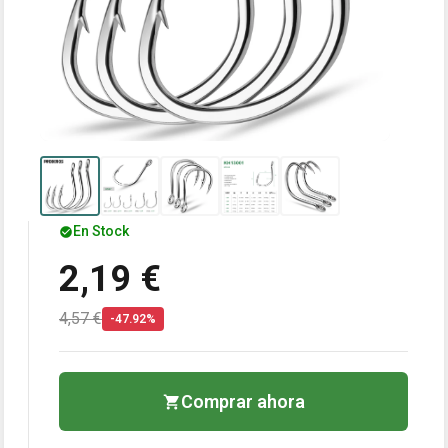
En Stock
2,19 €
4,57 €
-47.92%
Comprar ahora