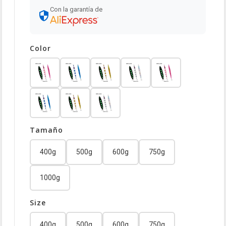
Con la garantía de
Color
Tamaño
400g
500g
600g
750g
1000g
Size
400g
500g
600g
750g