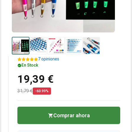
7 opiniones
En Stock
19,39 €
31,79 €
-60.99%
Comprar ahora