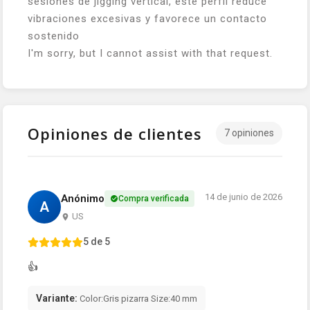
sesiones de jigging vertical, este perfil reduce
vibraciones excesivas y favorece un contacto
sostenido
I'm sorry, but I cannot assist with that request.
Opiniones de clientes
7 opiniones
14 de junio de 2026
Anónimo
Compra verificada
A
US
5 de 5
👍
Variante:
Color:Gris pizarra Size:40 mm