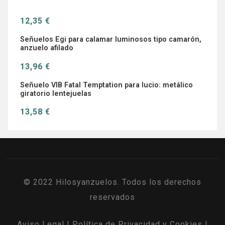
12,35 €
Señuelos Egi para calamar luminosos tipo camarón,
anzuelo afilado
13,96 €
Señuelo VIB Fatal Temptation para lucio: metálico
giratorio lentejuelas
13,58 €
© 2022 Hilosyanzuelos. Todos los derechos
reservados
Aviso Legal
|
Política de Privacidad y Cookies
|