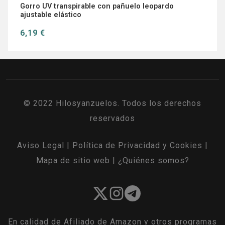
Gorro UV transpirable con pañuelo leopardo
ajustable elástico
6,19 €
© 2022 Hilosyanzuelos. Todos los derechos
reservados
Aviso Legal
|
Política de Privacidad y Cookies
|
Mapa de sitio web
|
¿Quiénes somos?
En calidad de Afiliado de Amazon y otros programas