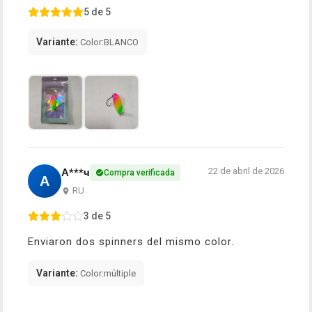
5 de 5
Variante:
Color:BLANCO
22 de abril de 2026
А***ч
Compra verificada
А
RU
3 de 5
Enviaron dos spinners del mismo color.
Variante:
Color:múltiple