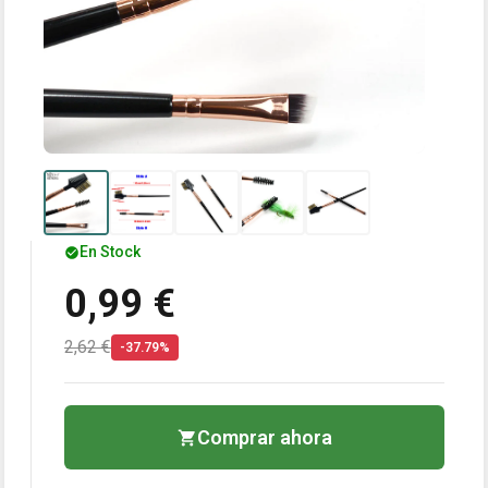
En Stock
0,99 €
2,62 €
-37.79%
Comprar ahora