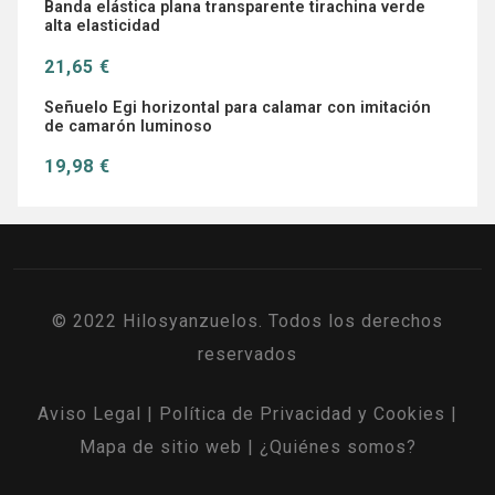
Banda elástica plana transparente tirachina verde
alta elasticidad
21,65 €
Señuelo Egi horizontal para calamar con imitación
de camarón luminoso
19,98 €
© 2022 Hilosyanzuelos. Todos los derechos
reservados
Aviso Legal
|
Política de Privacidad y Cookies
|
Mapa de sitio web
|
¿Quiénes somos?