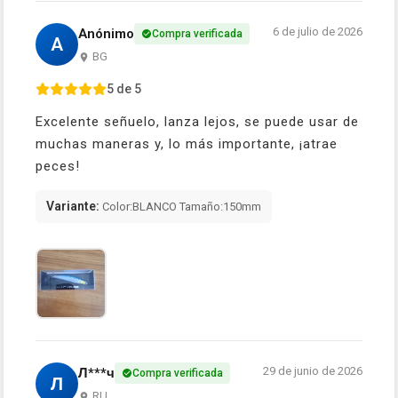
6 de julio de 2026
Anónimo
Compra verificada
A
BG
5 de 5
Excelente señuelo, lanza lejos, se puede usar de
muchas maneras y, lo más importante, ¡atrae
peces!
Variante:
Color:BLANCO Tamaño:150mm
29 de junio de 2026
Л***ч
Compra verificada
Л
RU