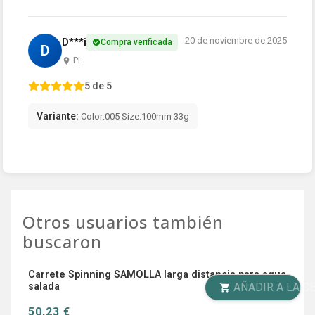
20 de noviembre de 2025
D***i
Compra verificada
D
PL
5 de 5
Variante:
Color:005 Size:100mm 33g
Otros usuarios también
buscaron
Carrete Spinning SAMOLLA larga distancia para agua
salada
AÑADIR A LA CESTA
50,23 €