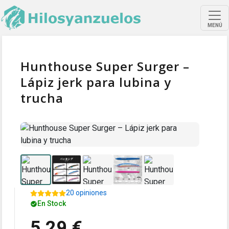
MENÚ
Hunthouse Super Surger –
Lápiz jerk para lubina y
trucha
20 opiniones
En Stock
5,29 €