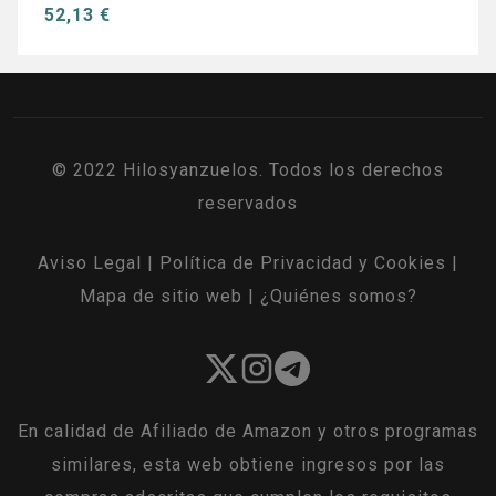
52,13 €
© 2022 Hilosyanzuelos. Todos los derechos
reservados
Aviso Legal
|
Política de Privacidad y Cookies
|
Mapa de sitio web
|
¿Quiénes somos?
En calidad de Afiliado de Amazon y otros programas
similares, esta web obtiene ingresos por las