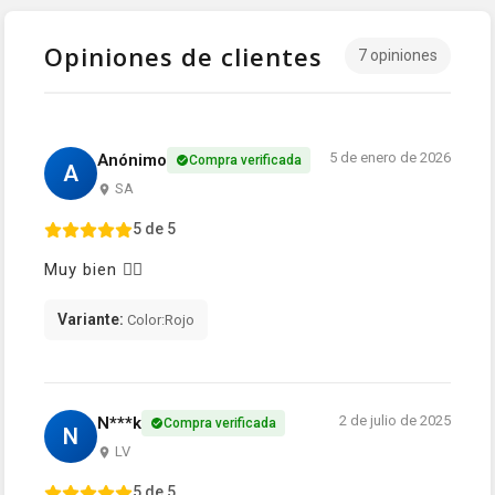
Opiniones de clientes
7 opiniones
5 de enero de 2026
Anónimo
Compra verificada
A
SA
5 de 5
Muy bien 👍🏻
Variante:
Color:Rojo
2 de julio de 2025
N***k
Compra verificada
N
LV
5 de 5