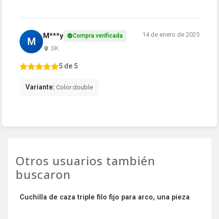
14 de enero de 2025
M***y
Compra verificada
M
SK
5 de 5
Variante:
Color:double
Otros usuarios también
buscaron
Cuchilla de caza triple filo fijo para arco, una pieza