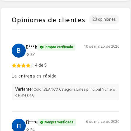
Opiniones de clientes
20 opiniones
10 de marzo de 2026
B***h
Compra verificada
B
BY
4 de 5
La entrega es rápida.
Variante:
Color:BLANCO Categoría:Línea principal Número
de línea:4.0
6 de marzo de 2026
П***ч
Compra verificada
П
RU