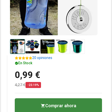
20 opiniones
En Stock
0,99 €
4,27 €
-23.19%
Comprar ahora