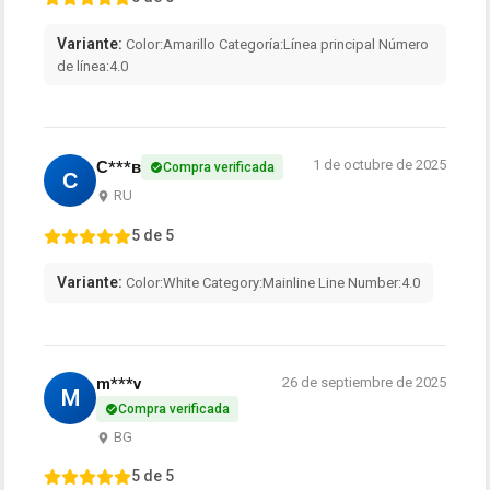
Variante:
Color:Amarillo Categoría:Línea principal Número
de línea:4.0
1 de octubre de 2025
С***в
Compra verificada
С
RU
5 de 5
Variante:
Color:White Category:Mainline Line Number:4.0
m***v
26 de septiembre de 2025
M
Compra verificada
BG
5 de 5