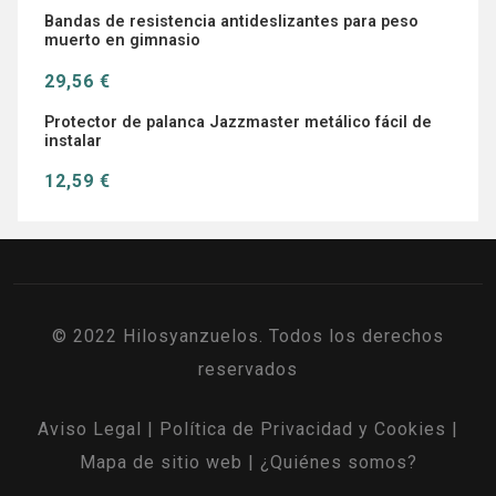
Bandas de resistencia antideslizantes para peso
muerto en gimnasio
29,56 €
Protector de palanca Jazzmaster metálico fácil de
instalar
12,59 €
© 2022 Hilosyanzuelos. Todos los derechos
reservados
Aviso Legal
|
Política de Privacidad y Cookies
|
Mapa de sitio web
|
¿Quiénes somos?