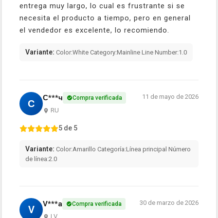
entrega muy largo, lo cual es frustrante si se
necesita el producto a tiempo, pero en general
el vendedor es excelente, lo recomiendo.
Variante:
Color:White Category:Mainline Line Number:1.0
11 de mayo de 2026
С***ч
Compra verificada
С
RU
5 de 5
Variante:
Color:Amarillo Categoría:Línea principal Número
de línea:2.0
30 de marzo de 2026
V***a
Compra verificada
V
LV