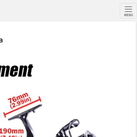
MENÚ
a