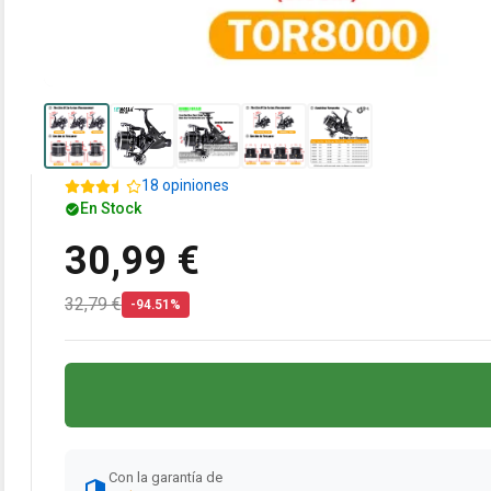
18 opiniones
En Stock
30,99 €
32,79 €
-94.51%
Con la garantía de