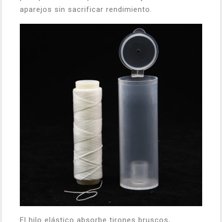
aparejos sin sacrificar rendimiento.
El hilo elástico absorbe tirones bruscos,