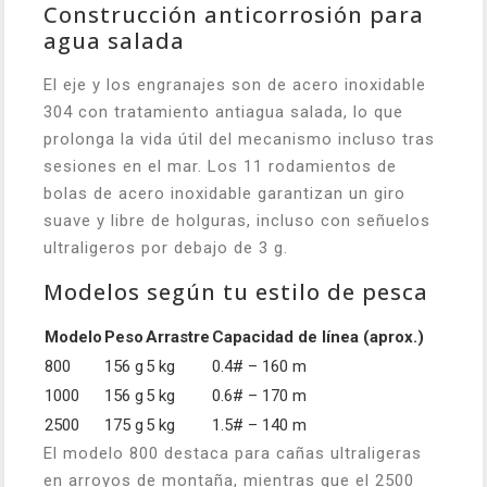
Construcción anticorrosión para
agua salada
El eje y los engranajes son de acero inoxidable
304 con tratamiento antiagua salada, lo que
prolonga la vida útil del mecanismo incluso tras
sesiones en el mar. Los 11 rodamientos de
bolas de acero inoxidable garantizan un giro
suave y libre de holguras, incluso con señuelos
ultraligeros por debajo de 3 g.
Modelos según tu estilo de pesca
Modelo
Peso
Arrastre
Capacidad de línea (aprox.)
800
156 g
5 kg
0.4# – 160 m
1000
156 g
5 kg
0.6# – 170 m
2500
175 g
5 kg
1.5# – 140 m
El modelo 800 destaca para cañas ultraligeras
en arroyos de montaña, mientras que el 2500