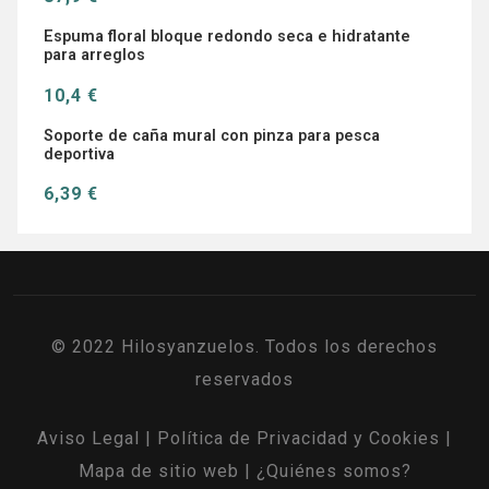
Espuma floral bloque redondo seca e hidratante
para arreglos
10,4 €
Soporte de caña mural con pinza para pesca
deportiva
6,39 €
© 2022 Hilosyanzuelos. Todos los derechos
reservados
Aviso Legal
|
Política de Privacidad y Cookies
|
Mapa de sitio web
|
¿Quiénes somos?