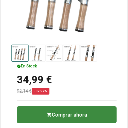
En Stock
34,99 €
92,14 €
-37.97%
Comprar ahora