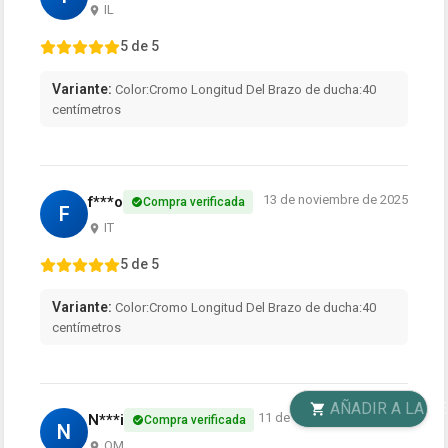
IL
5 de 5
Variante:
Color:Cromo Longitud Del Brazo de ducha:40
centímetros
13 de noviembre de 2025
f***o
Compra verificada
F
IT
5 de 5
Variante:
Color:Cromo Longitud Del Brazo de ducha:40
centímetros
AÑADIR A LA CESTA
11 de septiembre de 2025
N***i
Compra verificada
N
OM