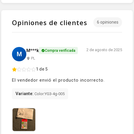
Opiniones de clientes
6 opiniones
2 de agosto de 2025
M***k
Compra verificada
M
PL
1 de 5
El vendedor envió el producto incorrecto.
Variante:
Color:YG3-4g-005