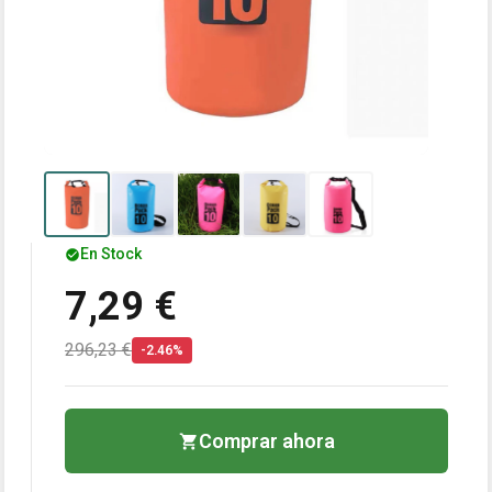
En Stock
7,29 €
296,23 €
-2.46%
Comprar ahora