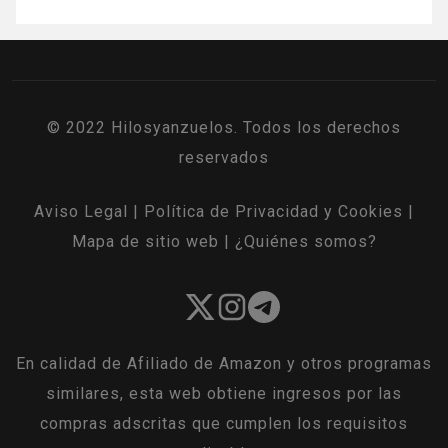
© 2022 Hilosyanzuelos. Todos los derechos
reservados
Aviso Legal
|
Política de Privacidad y Cookies
|
Mapa de sitio web
|
¿Quiénes somos?
En calidad de Afiliado de Amazon y otros programas
similares, esta web obtiene ingresos por las
compras adscritas que cumplen los requisitos