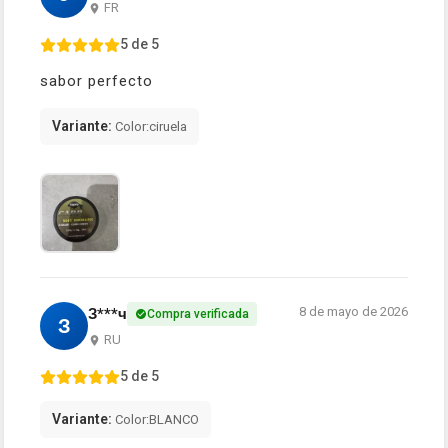
FR
5 de 5
sabor perfecto
Variante:
Color:ciruela
8 de mayo de 2026
З***ч
Compra verificada
З
RU
5 de 5
Variante:
Color:BLANCO