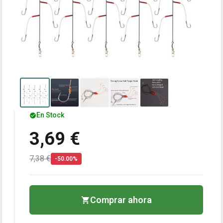
En Stock
3,69 €
7,38 €
-50.00%
Comprar ahora