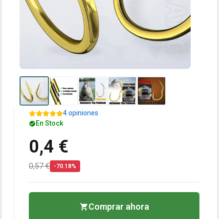
4 opiniones
En Stock
0,4 €
0,57 €
-70.18%
Comprar ahora